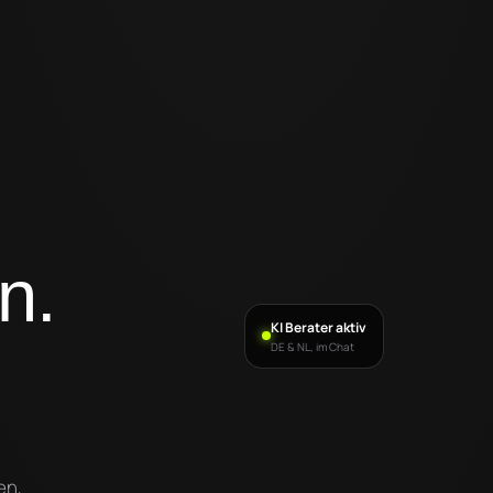
n.
KI Berater aktiv
DE & NL, im Chat
en,