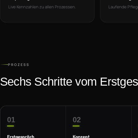
Live Kennzahlen zu allen Prozessen.
Laufende Pfleg
PROZESS
Sechs Schritte vom Erstges
01
02
Erstgespräch
Konzept