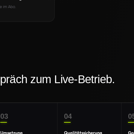
e im Abo.
präch zum Live-Betrieb.
03
04
0
Umsetzung
Qualitätssicherung
Go