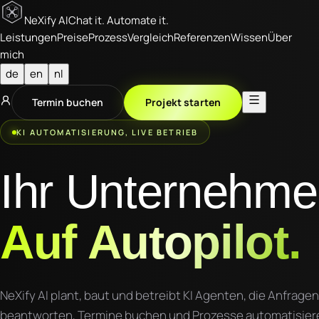
Ne
X
ify
AI
Chat it. Automate it.
Leistungen
Preise
Prozess
Vergleich
Referenzen
Wissen
Über
mich
de
en
nl
Termin buchen
Projekt starten
KI AUTOMATISIERUNG, LIVE BETRIEB
Ihr Unternehme
Auf Autopilot.
NeXify AI plant, baut und betreibt KI Agenten, die Anfragen
beantworten, Termine buchen und Prozesse automatisier