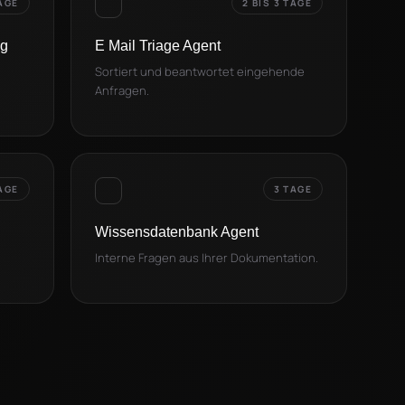
AGE
2 BIS 3 TAGE
ng
E Mail Triage Agent
Sortiert und beantwortet eingehende
Anfragen.
TAGE
3 TAGE
Wissensdatenbank Agent
Interne Fragen aus Ihrer Dokumentation.