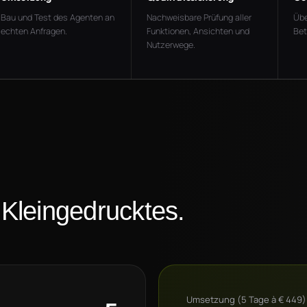
Bau und Test des Agenten an
Nachweisbare Prüfung aller
Übe
echten Anfragen.
Funktionen, Ansichten und
Bet
Nutzerwege.
 Kleingedrucktes.
Umsetzung
(
5
Tage à € 449)