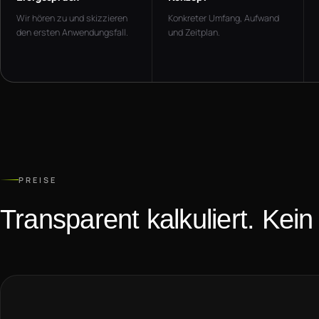
Wir hören zu und skizzieren
Konkreter Umfang, Aufwand
den ersten Anwendungsfall.
und Zeitplan.
PREISE
Transparent kalkuliert. Kein