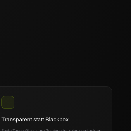
Transparent statt Blackbox
Feste Tagessätze, klare Reichweite, keine versteckten