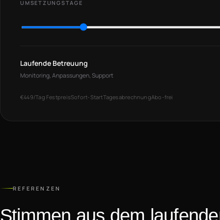
UMSETZUNGSTAGE
Laufende Betreuung
Monitoring, Anpassungen, Support
€449/Tag Festpreis
Sofort-Start
Tagesabrechnung
Abo-frei
REFERENZEN
Stimmen aus dem laufenden