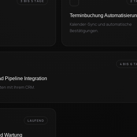
3 BIS 5 TAGE
2 T
Terminbuchung Automatisieru
Kalender-Sync und automatische
Bestätigungen.
4 BIS 6 
 Pipeline Integration
ten mit Ihrem CRM.
LAUFEND
nd Wartung