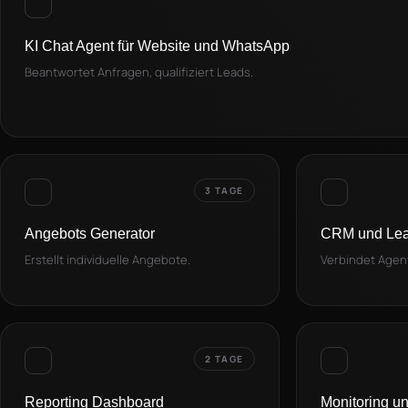
KI Chat Agent für Website und WhatsApp
Beantwortet Anfragen, qualifiziert Leads.
3 TAGE
Angebots Generator
CRM und Lead
Erstellt individuelle Angebote.
Verbindet Agen
2 TAGE
Reporting Dashboard
Monitoring u