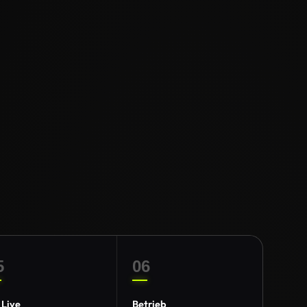
5
06
 Live
Betrieb